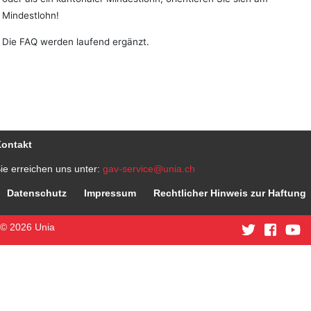
Mindestlohn!
Die FAQ werden laufend ergänzt.
ontakt
ie erreichen uns unter:
gav-service@unia.ch
Datenschutz
Impressum
Rechtlicher Hinweis zur Haftung
© 2026 Unia