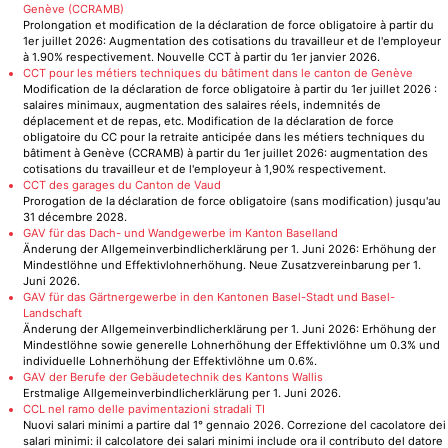
Genève (CCRAMB)
Prolongation et modification de la déclaration de force obligatoire à partir du
1er juillet 2026: Augmentation des cotisations du travailleur et de l'employeur
à 1.90% respectivement. Nouvelle CCT à partir du 1er janvier 2026.
CCT pour les métiers techniques du bâtiment dans le canton de Genève
Modification de la déclaration de force obligatoire à partir du 1er juillet 2026 :
salaires minimaux, augmentation des salaires réels, indemnités de
déplacement et de repas, etc. Modification de la déclaration de force
obligatoire du CC pour la retraite anticipée dans les métiers techniques du
bâtiment à Genève (CCRAMB) à partir du 1er juillet 2026: augmentation des
cotisations du travailleur et de l'employeur à 1,90% respectivement.
CCT des garages du Canton de Vaud
Prorogation de la déclaration de force obligatoire (sans modification) jusqu'au
31 décembre 2028.
GAV für das Dach- und Wandgewerbe im Kanton Baselland
Änderung der Allgemeinverbindlicherklärung per 1. Juni 2026: Erhöhung der
Mindestlöhne und Effektivlohnerhöhung. Neue Zusatzvereinbarung per 1.
Juni 2026.
GAV für das Gärtnergewerbe in den Kantonen Basel-Stadt und Basel-
Landschaft
Änderung der Allgemeinverbindlicherklärung per 1. Juni 2026: Erhöhung der
Mindestlöhne sowie generelle Lohnerhöhung der Effektivlöhne um 0.3% und
individuelle Lohnerhöhung der Effektivlöhne um 0.6%.
GAV der Berufe der Gebäudetechnik des Kantons Wallis
Erstmalige Allgemeinverbindlicherklärung per 1. Juni 2026.
CCL nel ramo delle pavimentazioni stradali TI
Nuovi salari minimi a partire dal 1° gennaio 2026. Correzione del cacolatore dei
salari minimi: il calcolatore dei salari minimi include ora il contributo del datore