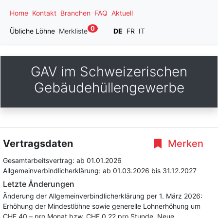
Home
Kontakt
Branchen
FAQ
Aktuell
0
Übliche Löhne
Merkliste
DE
FR
IT
GAV im Schweizerischen
Gebäudehüllengewerbe
Vertragsdaten
Merken
Gesamtarbeitsvertrag:
ab 01.01.2026
Allgemeinverbindlicherklärung:
ab 01.03.2026
bis 31.12.2027
Letzte Änderungen
Änderung der Allgemeinverbindlicherklärung per 1. März 2026:
Erhöhung der Mindestlöhne sowie generelle Lohnerhöhung um
CHF 40.– pro Monat bzw. CHF 0.22 pro Stunde. Neue