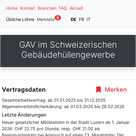
Home
Kontakt
Branchen
FAQ
Aktuell
0
Übliche Löhne
Merkliste
DE
FR
IT
GAV im Schweizerischen
Gebäudehüllengewerbe
Vertragsdaten
Merken
Gesamtarbeitsvertrag:
ab 01.01.2025
bis 31.12.2025
Allgemeinverbindlicherklärung:
ab 01.03.2025
bis 28.02.2026
Letzte Änderungen
Neuer gesetzlicher Mindestlohn in der Stadt Luzern ab 1. Januar
2026: CHF 22.75 pro Stunde, resp. CHF 21.00 als
Basisstundenlohn bei Anspruch auf einen 13. Monatslohn. Der