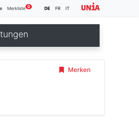
0
e
Merkliste
DE
FR
IT
stungen
Merken