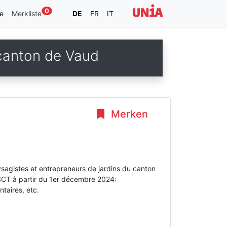
0
e
Merkliste
DE
FR
IT
 canton de Vaud
Merken
ysagistes et entrepreneurs de jardins du canton
 CCT à partir du 1er décembre 2024:
taires, etc.