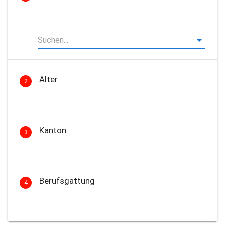
Alter
2
Kanton
3
Berufsgattung
4